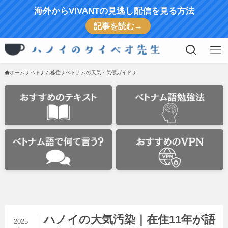
海外からVIVANTの見逃し配信を見る方法
記事を読む→
ホーム
ベトナム移住
ベトナムの天気・気候ガイド
ハノイの大気汚染｜在住11年が語
2025