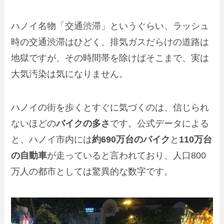
ハノイ名物「交通渋滞」というぐらい、ラッシュ
時の交通渋滞はひどく、排気ガスだらけの道路は
地獄ですが、その時間帯を除けばそこまで、実は
大気汚染は気になりません。
ハノイの街を歩くとすぐに気づくのは、信じられ
ないほどの
バイクの多さ
です。公式データによる
と、ハノイ市内には
約690万台のバイク
と
110万台
の自動車
が走っていると言われており、人口800
万人の都市としては驚異的な数字です。