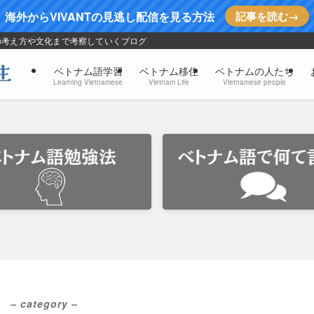
海外からVIVANTの見逃し配信を見る方法
記事を読む→
の考え方や文化まで考察していくブログ
ベトナム語学習
ベトナム移住
ベトナムの人たち
Learning Vietnamese
Vietnam Life
Vietnamese people
ツ
– category –