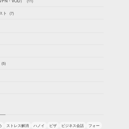
PN・VOD）
(11)
スト
(7)
(5)
め
ストレス解消
ハノイ
ビザ
ビジネス会話
フォー