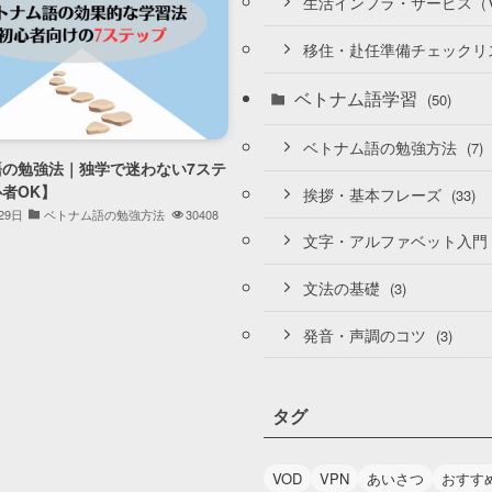
生活インフラ・サービス（V
移住・赴任準備チェックリ
ベトナム語学習
(50)
ベトナム語の勉強方法
(7)
語の勉強法｜独学で迷わない7ステ
者OK】
挨拶・基本フレーズ
(33)
29日
ベトナム語の勉強方法
30408
文字・アルファベット入門
文法の基礎
(3)
発音・声調のコツ
(3)
タグ
VOD
VPN
あいさつ
おすす