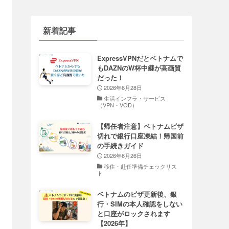
新着記事
ExpressVPNだとベトナムで
もDAZNのW杯中継が高画質
だった！
2026年6月28日
生活インフラ・サービス
（VPN・VOD）
【帰任者注意】ベトナムビザ
切れで銀行口座凍結！帰国前
の手続きガイド
2026年6月26日
移住・赴任準備チェックリス
ト
ベトナムのビザ更新後、銀
行・SIMの本人確認をしない
と口座がロックされます
【2026年】