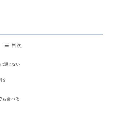
目次
には通じない
例文
でも食べる