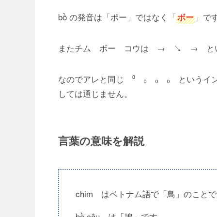
bồ の発音は「ポー」ではなく「
」で
ボー
またチム ボー コウは → ↘ → と
なのでアレと同じ ⁰ ₀ ₀ ₀ という
しては通じません。
言葉の意味を解説
chim はベトナム語で「鳥」のこと
bồ câu は「鳩」です。