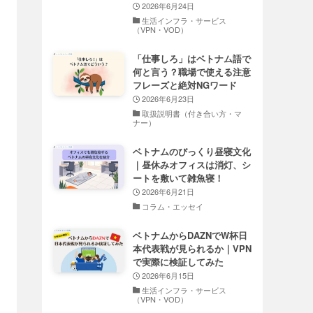
2026年6月24日
生活インフラ・サービス
（VPN・VOD）
「仕事しろ」はベトナム語で
何と言う？職場で使える注意
フレーズと絶対NGワード
2026年6月23日
取扱説明書（付き合い方・マ
ナー）
ベトナムのびっくり昼寝文化
｜昼休みオフィスは消灯、シ
ートを敷いて雑魚寝！
2026年6月21日
コラム・エッセイ
ベトナムからDAZNでW杯日
本代表戦が見られるか｜VPN
で実際に検証してみた
2026年6月15日
生活インフラ・サービス
（VPN・VOD）