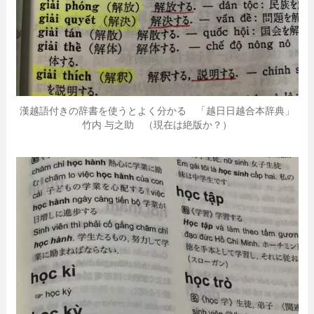
漢越語付きの辞書を使うとよく分かる 「越日日越合本辞典」
竹内 与之助 （現在は絶版か？）