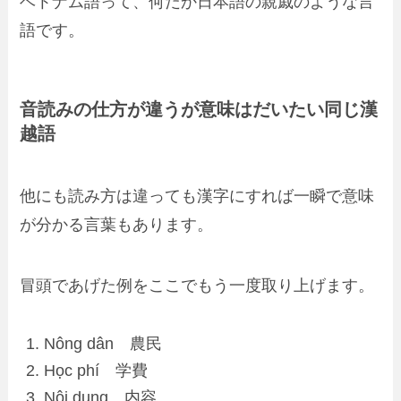
ベトナム語って、何だか日本語の親戚のような言
語です。
音読みの仕方が違うが意味はだいたい同じ漢
越語
他にも読み方は違っても漢字にすれば一瞬で意味
が分かる言葉もあります。
冒頭であげた例をここでもう一度取り上げます。
Nông dân 農民
Học
phí
学
費
Nội
dung
内
容