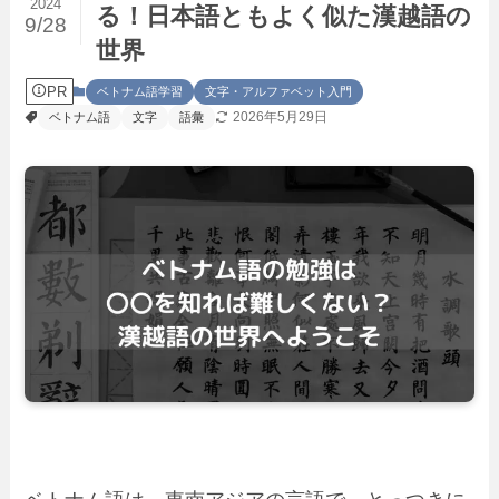
2024
る！日本語ともよく似た漢越語の
9/28
世界
PR
ベトナム語学習
文字・アルファベット入門
2026年5月29日
ベトナム語
文字
語彙