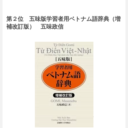
第２位 五味版学習者用ベトナム語辞典（増
補改訂版） 五味政信