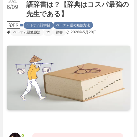
2021
語辞書は？【辞典はコスパ最強の
6/09
先生である】
PR
ベトナム語学習
ベトナム語の勉強方法
2026年5月29日
ベトナム語勉強法
本
辞書