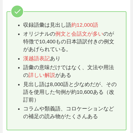
収録語彙は見出し語
約12,000語
オリジナルの
例文と会話文が多い
のが
特徴で10,400もの日本語訳付きの例文
があげられている。
漢越語表記
あり
語彙の意味だけではなく、文法や用法
の
詳しい解説
がある
見出し語は8,000語と少なめだが、その
語を使用した句例が約10,600ある（改
訂前）
コラムや類義語、コロケーションなど
の補足の読み物がたくさんある