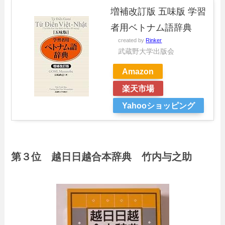
増補改訂版 五味版 学習
者用ベトナム語辞典
created by
Rinker
武蔵野大学出版会
Amazon
楽天市場
Yahooショッピング
第３位 越日日越合本辞典 竹内与之助