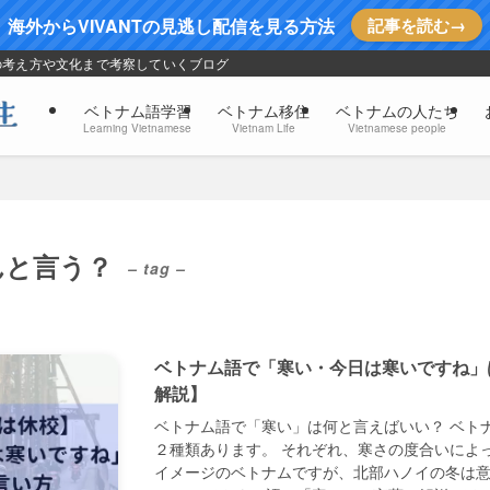
海外からVIVANTの見逃し配信を見る方法
記事を読む→
の考え方や文化まで考察していくブログ
ベトナム語学習
ベトナム移住
ベトナムの人たち
Learning Vietnamese
Vietnam Life
Vietnamese people
んと言う？
– tag –
ベトナム語で「寒い・今日は寒いですね」は？
解説】
ベトナム語で「寒い」は何と言えばいい？ ベト
２種類あります。 それぞれ、寒さの度合いによ
イメージのベトナムですが、北部ハノイの冬は意