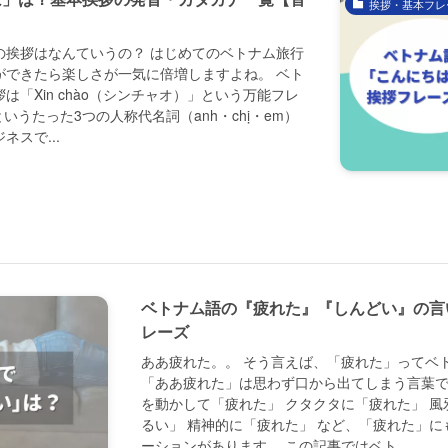
挨拶・基本フレ
の挨拶はなんていうの？ はじめてのベトナム旅行
ができたら楽しさが一気に倍増しますよね。 ベト
「Xin chào（シンチャオ）」という万能フレ
/ emというたった3つの人称代名詞（anh・chị・em）
スで...
ベトナム語の『疲れた』『しんどい』の言
レーズ
ああ疲れた。。 そう言えば、「疲れた」ってベ
「ああ疲れた」は思わず口から出てしまう言葉で
を動かして「疲れた」 クタクタに「疲れた」 
るい」 精神的に「疲れた」 など、「疲れた」
ーションがあります。 この記事ではベト...