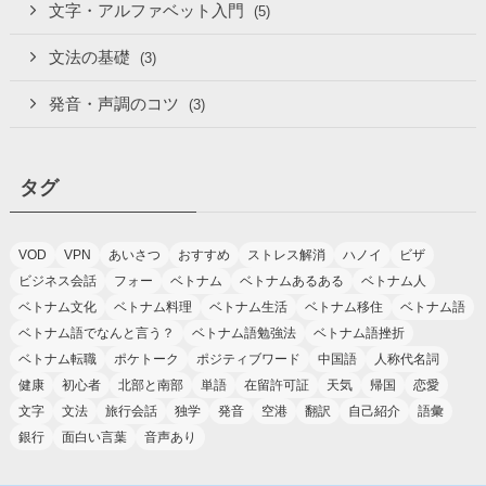
文字・アルファベット入門
(5)
文法の基礎
(3)
発音・声調のコツ
(3)
タグ
VOD
VPN
あいさつ
おすすめ
ストレス解消
ハノイ
ビザ
ビジネス会話
フォー
ベトナム
ベトナムあるある
ベトナム人
ベトナム文化
ベトナム料理
ベトナム生活
ベトナム移住
ベトナム語
ベトナム語でなんと言う？
ベトナム語勉強法
ベトナム語挫折
ベトナム転職
ポケトーク
ポジティブワード
中国語
人称代名詞
健康
初心者
北部と南部
単語
在留許可証
天気
帰国
恋愛
文字
文法
旅行会話
独学
発音
空港
翻訳
自己紹介
語彙
銀行
面白い言葉
音声あり