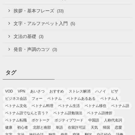
挨拶・基本フレーズ
(33)
文字・アルファベット入門
(5)
文法の基礎
(3)
発音・声調のコツ
(3)
タグ
VOD
VPN
あいさつ
おすすめ
ストレス解消
ハノイ
ビザ
ビジネス会話
フォー
ベトナム
ベトナムあるある
ベトナム人
ベトナム文化
ベトナム料理
ベトナム生活
ベトナム移住
ベトナム語
ベトナム語でなんと言う？
ベトナム語勉強法
ベトナム語挫折
ベトナム転職
ポケトーク
ポジティブワード
中国語
人称代名詞
健康
初心者
北部と南部
単語
在留許可証
天気
帰国
恋愛
文字
文法
旅行会話
独学
発音
空港
翻訳
自己紹介
語彙